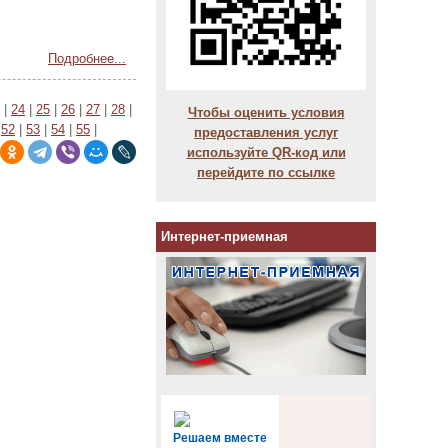
Подробнее...
|
24
|
25
|
26
|
27
|
28
|
Чтобы оценить условия
|
52
|
53
|
54
|
55
|
предоставления услуг
используйте QR-код или
перейдите по ссылке
Интернет-приемная
Решаем вместе