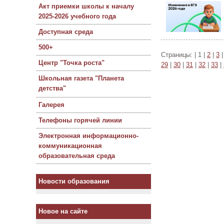
Акт приемки школы к началу
2025-2026 учебного года
Доступная среда
500+
Страницы: | 1 |
2
|
3
Центр "Точка роста"
29
|
30
|
31
|
32
|
33
|
Школьная газета "Планета
детства"
Галерея
Телефоны горячей линии
Электронная информационно-
коммуникационная
образовательная среда
Новости образования
Новое на сайте