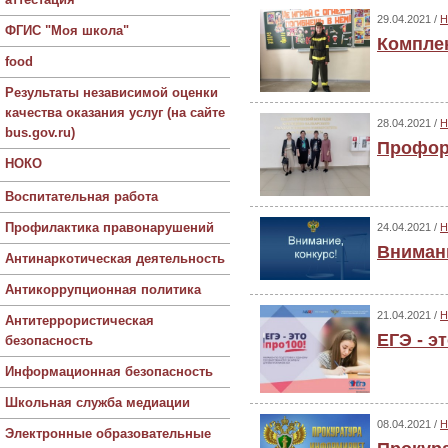
29.04.2021 /
Н
ФГИС "Моя школа"
Компле
food
Результаты независимой оценки
качества оказания услуг (на сайте
28.04.2021 /
Н
bus.gov.ru)
Профор
НОКО
Воспитательная работа
Профилактика правонарушений
24.04.2021 /
Н
Внимани
Антинаркотическая деятельность
Антикоррупционная политика
21.04.2021 /
Н
Антитеррористическая
ЕГЭ - э
безопасность
Информационная безопасность
Школьная служба медиации
08.04.2021 /
Н
Электронные образовательные