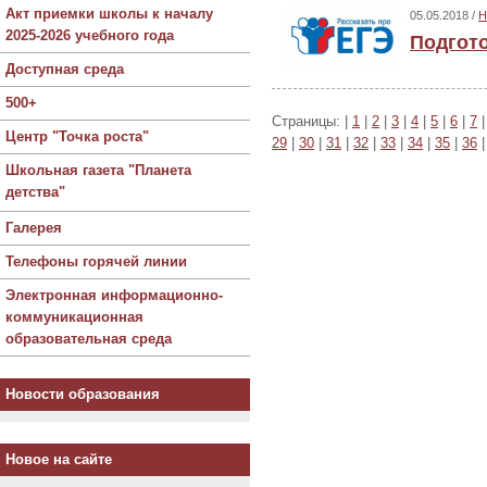
Акт приемки школы к началу
05.05.2018 /
Н
2025-2026 учебного года
Подгото
Доступная среда
500+
Страницы: |
1
|
2
|
3
|
4
|
5
|
6
|
7
Центр "Точка роста"
29
|
30
|
31
|
32
|
33
|
34
|
35
|
36
Школьная газета "Планета
детства"
Галерея
Телефоны горячей линии
Электронная информационно-
коммуникационная
образовательная среда
Новости образования
Новое на сайте