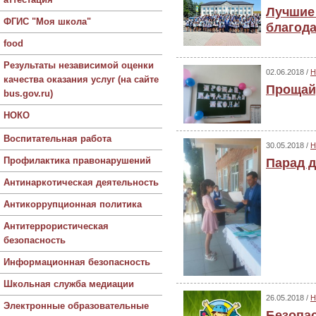
Лучшие
ФГИС "Моя школа"
благод
food
Результаты независимой оценки
02.06.2018 /
Н
качества оказания услуг (на сайте
Прощай,
bus.gov.ru)
НОКО
Воспитательная работа
30.05.2018 /
Н
Профилактика правонарушений
Парад д
Антинаркотическая деятельность
Антикоррупционная политика
Антитеррористическая
безопасность
Информационная безопасность
Школьная служба медиации
26.05.2018 /
Н
Электронные образовательные
Безопа