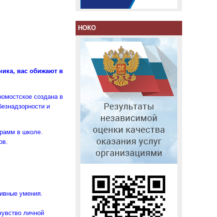
НОКО
чика, вас обижают в
номостское создана в
безнадзорности и
грамм в школе.
ов.
тивные умения.
чувство личной