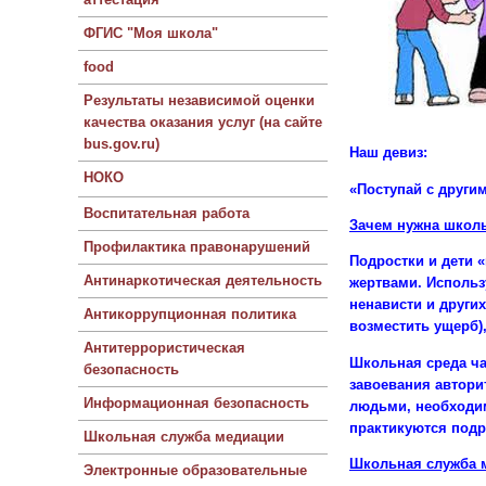
ФГИС "Моя школа"
food
Результаты независимой оценки
качества оказания услуг (на сайте
bus.gov.ru)
Наш девиз:
НОКО
«Поступай с другим
Воспитательная работа
Зачем нужна школ
Профилактика правонарушений
Подростки и дети 
Антинаркотическая деятельность
жертвами. Использ
ненависти и други
Антикоррупционная политика
возместить ущерб)
Антитеррористическая
Школьная среда ча
безопасность
завоевания автори
Информационная безопасность
людьми, необходим
практикуются под
Школьная служба медиации
Школьная служба м
Электронные образовательные