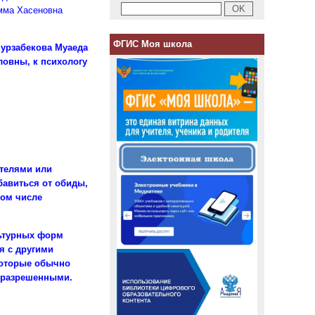
имма Хасеновна
ФГИС Моя школа
Мурзабекова Муаеда
овны, к психологу
ителями или
бавиться от обиды,
том числе
льтурных форм
я с другими
которые обычно
неразрешенными.