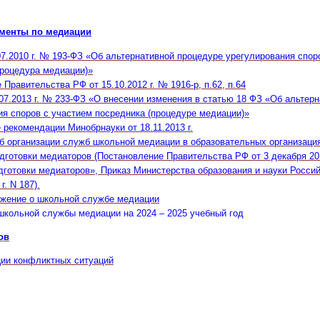
менты по медиации
07.2010 г. № 193-ФЗ «Об альтернативной процедуре урегулирования спор
процедура медиации)»
Правительства РФ от 15.10.2012 г. № 1916-р, п.62, п.64
07.2013 г. № 233-ФЗ «О внесении изменения в статью 18 ФЗ «Об альтер
ия споров с участием посредника (процедуре медиации)»
рекомендации Минобрнауки от 18.11.2013 г.
Об организации служб школьной медиации в образовательных организаци
дготовки медиаторов (Постановление Правительства РФ от 3 декабря 201
дготовки медиаторов», Приказ Министерства образования и науки Росси
г. N 187).
ожение о школьной службе медиации
школьной службы медиации на 2024 – 2025 учебный год
ов
ии конфликтных ситуаций