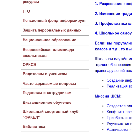
ресурсы
1. Разрешение кон
ГТО
2. Изменение трад
Пенсионный фонд информирует
3. Профилактика ш
Защита персональных данных
4. Школьное самоу
Национальное образование
Если: вы поругалис
классе и т.д., то 
Всероссийская олимпиада
школьников
Школьная служба м
ОРКСЭ
целях
обеспечения
правонарушений не
Родителям и ученикам
Создание инф
Часто задаваемые вопросы
Реализация в
Педагогам и сотрудникам
Миссия ШСМ:
Дистанционное обучение
Создается ал
Школьный спортивный клуб
Конфликт пре
"ФАКЕЛ"
Приобретаютс
Улучшаются в
Библиотека
Развивается ч