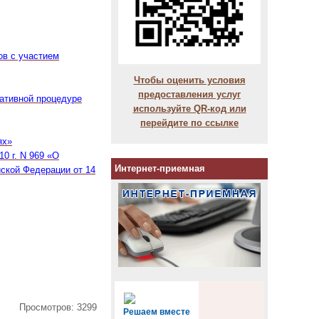
ов с участием
Чтобы оценить условия
предоставления услуг
нативной процедуре
используйте QR-код или
перейдите по ссылке
ях»
0 г. N 969 «О
Интернет-приемная
йской Федерации от 14
Просмотров: 3299
Решаем вместе