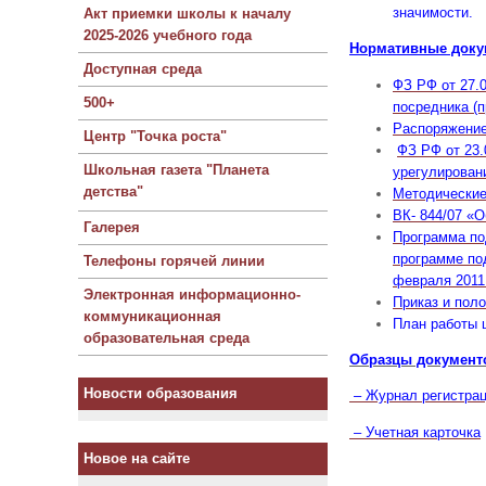
значимости.
Акт приемки школы к началу
2025-2026 учебного года
Нормативные доку
Доступная среда
ФЗ РФ от 27.
500+
посредника (
Распоряжение 
Центр "Точка роста"
ФЗ РФ от 23.
Школьная газета "Планета
урегулирован
детства"
Методические 
ВК- 844/07 «
Галерея
Программа по
программе по
Телефоны горячей линии
февраля 2011 
Электронная информационно-
Приказ и пол
коммуникационная
План работы 
образовательная среда
Образцы документ
Новости образования
– Журнал регистрац
– Учетная карточка
Новое на сайте