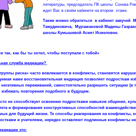
литературы, председатель ПК школы Сонова Р
ждет Вас в своём кабинете на втором этаже.
Также можно обратиться в кабинет завучей 
Тажудиновича, Мурзакановой Мадины Газраил
школы Кумышевой Асият Исмеловне.
и так, как бы ты хотел, чтобы поступали с тобой»
ьная служба медиации?
«группы риска» часто вовлекаются в конфликты, становятся наруш
уемая нами восстановительная медиация позволяет подросткам из
х негативных переживаний, самостоятельно разрешить ситуацию (в 
, избежать повторения подобного в будущем.
сто не способствует освоению подростками навыков общения, ку
тета и формирования конструктивных способностей взаимодействи
ых для будущей жизни. Те способы реагирования на конфликты, 
ростками и учителями, нередко оставляют подлинные конфликты 
едиации это: