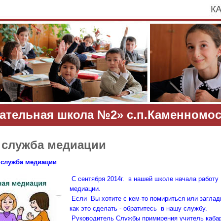
ательная школа №2» с.п.Каменномос
 служба медиации
служба медиации
С сентября 2014г. в нашей школе начала работ
медиации.
Если Вы хотите с кем-то помириться или заглад
как это сделать - обратитесь в нашу службу.
Руководитель Службы примирения учитель кабар