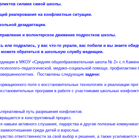
фликтов силами самой школы.
иций реагирования на конфликтные ситуации.
кольной дезадаптации.
правление и волонтерское движение подростков школы.
ь или подрались, у вас что-то украли, вас побили и вы знаете обид
вы можете обратиться в школьную службу медиации.
едиации в МКОУ «Средняя общеобразовательная школа № 2» с.п.Камен
 психолого–педагогической, медико–социальной помощи, профилактики 
совершеннолетних. Поставлены следующие
задачи:
ормационного поля о восстановительных технологиях и реализации про
осстановительных программ в работе с участниками школьных конфликт
ьтернативный путь разрешения конфликтов.
вращается в конструктивный процесс.
я навыки активного слушания, лидерства и другие полезные коммуника
заимоотношения среди детей и взрослых.
увство ответственности за свой выбор и решения, а также усиливается 