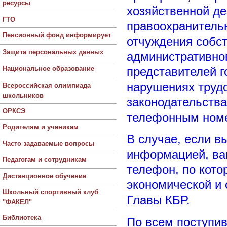
ресурсы
хозяйственной д
ГТО
правоохранитель
Пенсионный фонд информирует
отчуждения собст
Защита персональных данных
административног
Национальное образование
представителей г
нарушениях трудо
Всероссийская олимпиада
школьников
законодательств
ОРКСЭ
телефонным ном
Родителям и ученикам
В случае, если в
Часто задаваемые вопросы
информацией, вам
Педагогам и сотрудникам
телефон, по кото
Дистанционное обучение
экономической и
Школьный спортивный клуб
Главы КБР.
"ФАКЕЛ"
Библиотека
По всем поступи