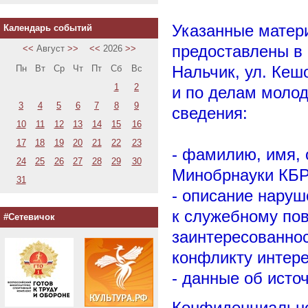
Указанные матер
Календарь событий
предоставлены в 
<<
Август
>>
<<
2026
>>
Нальчик, ул. Кеш
Пн
Вт
Ср
Чт
Пт
Сб
Вс
1
2
и по делам моло
3
4
5
6
7
8
9
сведения:
10
11
12
13
14
15
16
17
18
19
20
21
22
23
- фамилию, имя, 
24
25
26
27
28
29
30
Минобрнауки КБР
31
- описание нару
к служебному по
#Сетевичок
заинтересованнос
конфликту интере
- данные об исто