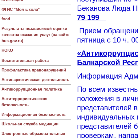
Беканова Люда Н
ФГИС "Моя школа"
79 199
food
Результаты независимой оценки
Прием обращений
качества оказания услуг (на сайте
пятница с 10 ч. 0
bus.gov.ru)
НОКО
«Антикоррупцио
Воспитательная работа
Балкарской Рес
Профилактика правонарушений
Информация Адм
Антинаркотическая деятельность
По всем известн
Антикоррупционная политика
положения в личн
Антитеррористическая
безопасность
представителей в
Информационная безопасность
индивидуальных 
Школьная служба медиации
представителей б
Электронные образовательные
проверкам, напр