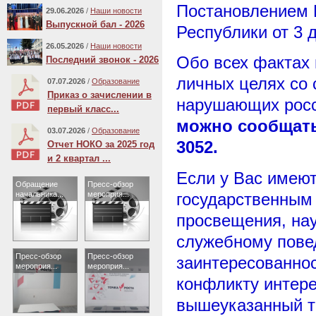
Постановлением 
29.06.2026
/
Наши новости
Выпускной бал - 2026
Республики от 3 
26.05.2026
/
Наши новости
Обо всех фактах
Последний звонок - 2026
личных целях со
07.07.2026
/
Образование
Приказ о зачислении в
нарушающих росс
первый класс...
можно сообщать 
03.07.2026
/
Образование
3052.
Отчет НОКО за 2025 год
и 2 квартал ...
Если у Вас имею
Обращение
Пресс-обзор
начальника...
мероприя...
государственным
просвещения, нау
служебному пове
Пресс-обзор
Пресс-обзор
заинтересованнос
мероприя...
мероприя...
конфликту интер
вышеуказанный т